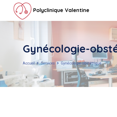
Polyclinique Valentine
Gynécologie-obsté
Accueil
Services
Gynécologie-obstétrique