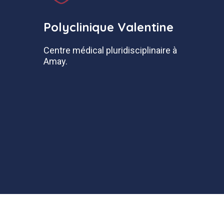
Polyclinique Valentine
Centre médical pluridisciplinaire à
Amay.
© Copyright Cardio au Carré SRL 2023. Tous droits 