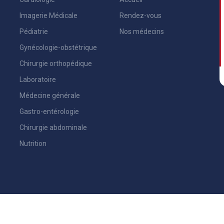
Imagerie Médicale
Rendez-vous
Pédiatrie
Nos médecins
Gynécologie-obstétrique
Chirurgie orthopédique
Laboratoire
Médecine générale
Gastro-entérologie
Chirurgie abdominale
Nutrition
réservés.