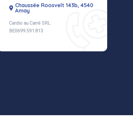
Chaussée Roosvelt 143b, 4540
Amay
Cardio au Carré SRL
BE0699.591.813
QG Entreprise SRL
Une réalisation signée
.